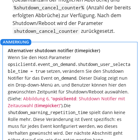
(Anzahl der bereits
%shutdown_cancel_counter%
erfolgten Abbrüche) zur Verfügung. Nach dem
Shutdown/Reboot wird der Parameter
zurückgesetzt.
shutdown_cancel_counter
Alternativer shutdown notifier (timepicker)
Wenn Sie den Host-Parameter
opsiclientd.event_on_demand.shutdown_user_selecta
ble_time = true
setzen, verändern Sie den Shutdown
Notifier für das Event
on_demand
. Dieser Dialog zeigt nun
ein Drop-down-Menü an, und Benutzer können hier den
gewünschten Zeitpunkt für Shutdown/Reboot auswählen.
(Siehe:
Abbildung 6, “
opsiclientd
: Shutdown Notifier mit
Zeitauswahl (
timepicker
)”
).Die
shutdown_warning_repetition_time
spielt dann keine
Rolle mehr. Diese Veränderung ist Event spezifisch: es
muss für jedes Event konfiguriert werden, wo dieses
Verhalten gewünscht wird. Der nächste Abschnitt geht
näher darauf ein, wie das getan werden kann.