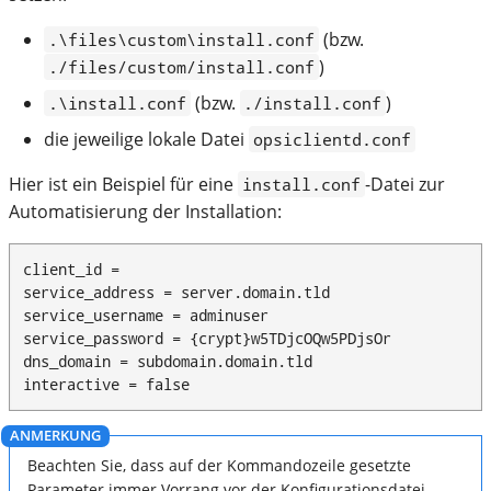
(bzw.
.\files\custom\install.conf
)
./files/custom/install.conf
(bzw.
)
.\install.conf
./install.conf
die jeweilige lokale Datei
opsiclientd.conf
Hier ist ein Beispiel für eine
-Datei zur
install.conf
Automatisierung der Installation:
client_id =

service_address = server.domain.tld

service_username = adminuser

service_password = {crypt}w5TDjcOQw5PDjsOr

dns_domain = subdomain.domain.tld

interactive = false
Beachten Sie, dass auf der Kommandozeile gesetzte
Parameter immer Vorrang vor der Konfigurationsdatei