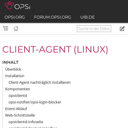
OPSI.ORG
FORUM.OPSI.ORG
UIB.DE
CLIENT-AGENT (LINUX)
INHALT
Überblick
Installation
Client-Agent nachträglich installieren
Komponenten
opsiclientd
opsi-notifier/opsi-login-blocker
Event-Ablauf
Web-Schnittstelle
opsiclientd-Infoseite