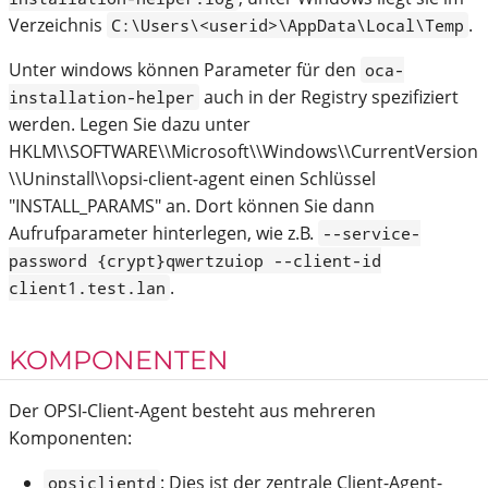
Verzeichnis
.
C:\Users\<userid>\AppData\Local\Temp
Unter windows können Parameter für den
oca-
auch in der Registry spezifiziert
installation-helper
werden. Legen Sie dazu unter
HKLM\\SOFTWARE\\Microsoft\\Windows\\CurrentVersion
\\Uninstall\\opsi-client-agent einen Schlüssel
"INSTALL_PARAMS" an. Dort können Sie dann
Aufrufparameter hinterlegen, wie z.B.
--service-
password {crypt}qwertzuiop --client-id
.
client1.test.lan
KOMPONENTEN
Der OPSI-Client-Agent besteht aus mehreren
Komponenten:
: Dies ist der zentrale Client-Agent-
opsiclientd