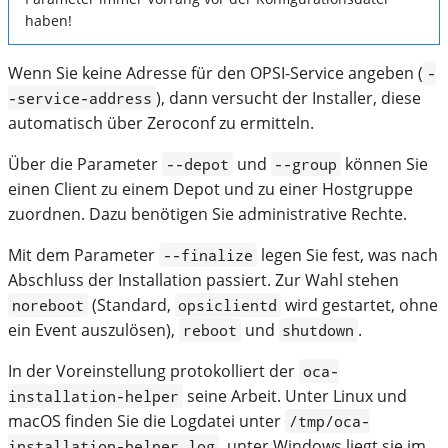
haben!
Wenn Sie keine Adresse für den OPSI-Service angeben (
-
), dann versucht der Installer, diese
-service-address
automatisch über Zeroconf zu ermitteln.
Über die Parameter
und
können Sie
--depot
--group
einen Client zu einem Depot und zu einer Hostgruppe
zuordnen. Dazu benötigen Sie administrative Rechte.
Mit dem Parameter
legen Sie fest, was nach
--finalize
Abschluss der Installation passiert. Zur Wahl stehen
(Standard,
wird gestartet, ohne
noreboot
opsiclientd
ein Event auszulösen),
und
.
reboot
shutdown
In der Voreinstellung protokolliert der
oca-
seine Arbeit. Unter Linux und
installation-helper
macOS finden Sie die Logdatei unter
/tmp/oca-
, unter Windows liegt sie im
installation-helper.log