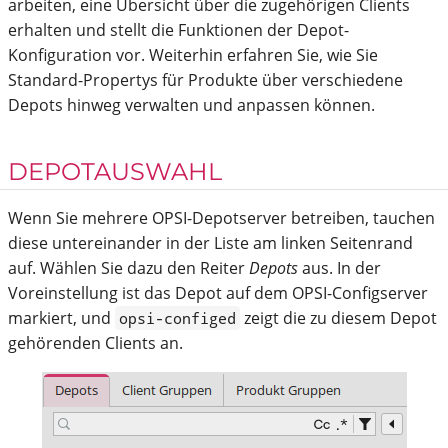
arbeiten, eine Übersicht über die zugehörigen Clients
erhalten und stellt die Funktionen der Depot-
Konfiguration vor. Weiterhin erfahren Sie, wie Sie
Standard-Propertys für Produkte über verschiedene
Depots hinweg verwalten und anpassen können.
DEPOTAUSWAHL
Wenn Sie mehrere OPSI-Depotserver betreiben, tauchen
diese untereinander in der Liste am linken Seitenrand
auf. Wählen Sie dazu den Reiter
Depots
aus. In der
Voreinstellung ist das Depot auf dem OPSI-Configserver
markiert, und
zeigt die zu diesem Depot
opsi-configed
gehörenden Clients an.