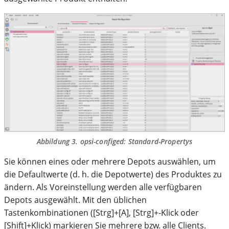
Abbildung 3.
opsi-configed
: Standard-Propertys
Sie können eines oder mehrere Depots auswählen, um
die Defaultwerte (d. h. die Depotwerte) des Produktes zu
ändern. Als Voreinstellung werden alle verfügbaren
Depots ausgewählt. Mit den üblichen
Tastenkombinationen ([Strg]+[A], [Strg]+-Klick oder
[Shift]+Klick) markieren Sie mehrere bzw. alle Clients.