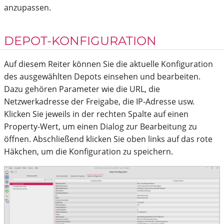
anzupassen.
DEPOT-KONFIGURATION
Auf diesem Reiter können Sie die aktuelle Konfiguration
des ausgewählten Depots einsehen und bearbeiten.
Dazu gehören Parameter wie die URL, die
Netzwerkadresse der Freigabe, die IP-Adresse usw.
Klicken Sie jeweils in der rechten Spalte auf einen
Property-Wert, um einen Dialog zur Bearbeitung zu
öffnen. Abschließend klicken Sie oben links auf das rote
Häkchen, um die Konfiguration zu speichern.