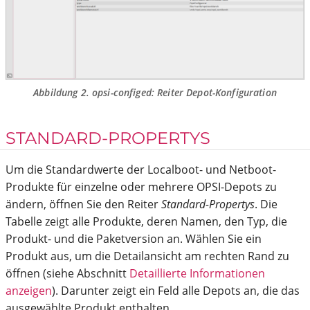
Abbildung 2.
opsi-configed
: Reiter Depot-Konfiguration
STANDARD-PROPERTYS
Um die Standardwerte der Localboot- und Netboot-
Produkte für einzelne oder mehrere OPSI-Depots zu
ändern, öffnen Sie den Reiter
Standard-Propertys
. Die
Tabelle zeigt alle Produkte, deren Namen, den Typ, die
Produkt- und die Paketversion an. Wählen Sie ein
Produkt aus, um die Detailansicht am rechten Rand zu
öffnen (siehe Abschnitt
Detaillierte Informationen
anzeigen
). Darunter zeigt ein Feld alle Depots an, die das
ausgewählte Produkt enthalten.